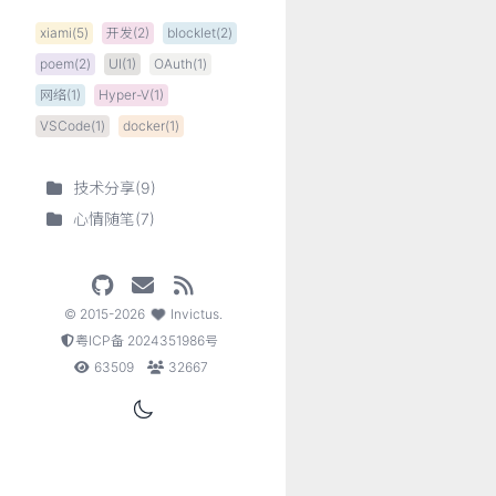
xiami(5)
开发(2)
blocklet(2)
poem(2)
UI(1)
OAuth(1)
网络(1)
Hyper-V(1)
VSCode(1)
docker(1)
技术分享
(
9
)
心情随笔
(
7
)
©
2015-2026
Invictus
.
粤ICP备 2024351986号
63509
32667