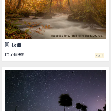
🗒️
秋语
心情随笔
xiami