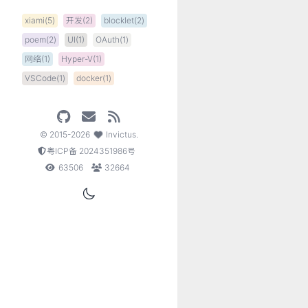
xiami(5)
开发(2)
blocklet(2)
poem(2)
UI(1)
OAuth(1)
网络(1)
Hyper-V(1)
VSCode(1)
docker(1)
©
2015-2026
Invictus
.
粤ICP备 2024351986号
63506
32664